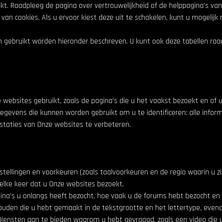
bruikt. Raadpleeg de pagina over vertrouwelijkheid of de helppagina's
van cookies. Als u ervoor kiest deze uit te schakelen, kunt u mogelijk
 gebruikt worden hieronder beschreven. U kunt ook deze tabellen ra
ebsites gebruikt, zoals de pagina's die u het vaakst bezoekt en of u 
gevens die kunnen worden gebruikt om u te identificeren: alle infor
staties van Onze websites te verbeteren.
stellingen en voorkeuren (zoals taalvoorkeuren en de regio waarin u 
elke keer dat u Onze websites bezoekt.
na's u onlangs heeft bezocht, hoe vaak u de forums hebt bezocht en
ouden die u hebt gemaakt in de tekstgrootte en het lettertype, eve
ensten aan te bieden waarom u hebt gevraagd, zoals een video die u 