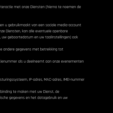
interactie met onze Diensten (hierna te noemen de
dien u gebruikmaakt van een sociale media-account
e Diensten, kan alle eventuele openbare
t, uw geboortedatum en uw taalinstellingen) ook
ele andere gegevens met betrekking tot
icatienummer als u deelneemt aan onze evenementen
esturingssysteem, IP-adres, MAC-adres, IMEI-nummer
erbinding te maken met uw Dienst, de
stische gegevens en het datagebruik en uw