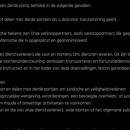
n derde partij, behalve in de volgende gevallen:
 of delen met derde partijen als u daarvoor toestemming geeft.
ie bekend aan Onze verkooppartners, zoals verkooppartners die geg
formatie die is opgesplitst en geanonimiseerd.
 dienstverleners die voor en namens Ons diensten leveren. Dit zijn bi
e klantenondersteuning, aankopen transporteren en facturatiedienste
instructies en in het kader van deze doelstellingen. Nacon garandeer
den
aan en delen met derde partijen om juridische en veiligheidsredenen:
passelijke wetgeving, verordeningen, een bevoegde overheids- of justi
om fraude of onwettige activiteiten te voorkomen.
 en die van onze dienstverleners, onze klanten of het algemene pub